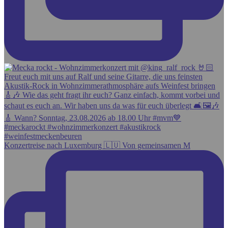
Konzertreise nach Luxemburg 🇱🇺 Von gemeinsamen M