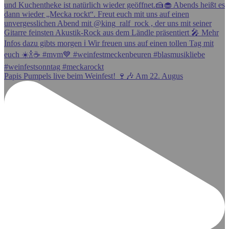
Papis Pumpels live beim Weinfest! 🍷🎶 Am 22. Augus