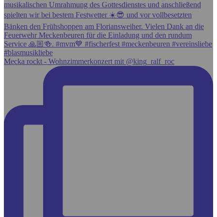
Mecka rockt - Wohnzimmerkonzert mit @king_ralf_roc