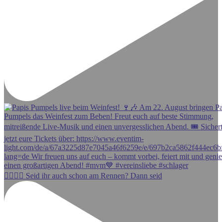
🏃‍♀️🏃‍♂️ Seid ihr auch schon am Rennen? Dann seid