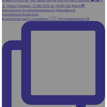
Konzertreise nach Luxemburg 🇱🇺 Von gemeinsamen M