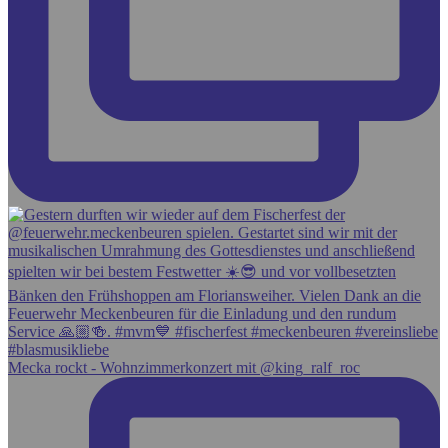
Mecka rockt - Wohnzimmerkonzert mit @king_ralf_roc