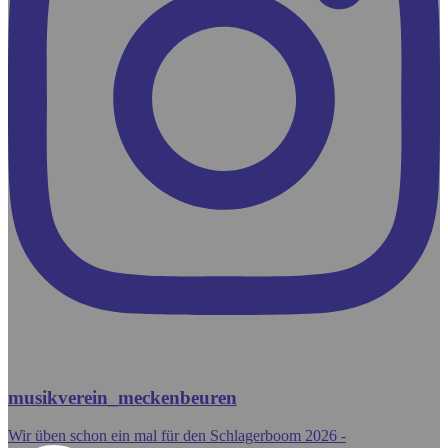
musikverein_meckenbeuren
Wir üben schon ein mal für den Schlagerboom 2026 -