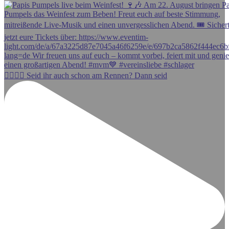
🏃‍♀️🏃‍♂️ Seid ihr auch schon am Rennen? Dann seid