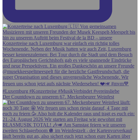
Der Countdown zu unserem 67. Meckenbeurer Weinfest