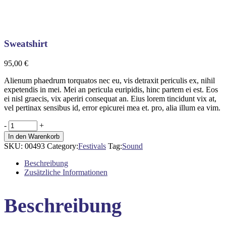
Sweatshirt
95,00
€
Alienum phaedrum torquatos nec eu, vis detraxit periculis ex, nihil
expetendis in mei. Mei an pericula euripidis, hinc partem ei est. Eos
ei nisl graecis, vix aperiri consequat an. Eius lorem tincidunt vix at,
vel pertinax sensibus id, error epicurei mea et. pro, alia illum ea vim.
Sweatshirt
-
+
quantity
In den Warenkorb
SKU:
00493
Category:
Festivals
Tag:
Sound
Beschreibung
Zusätzliche Informationen
Beschreibung