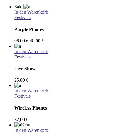
Sale
In den Warenkorb
Festivals
Purple Phones
Ursprünglicher
Aktueller
98,00
€
48,00
€
Preis
Preis
war:
ist:
In den Warenkorb
98,00 €
48,00 €.
Festivals
Live Show
25,00
€
In den Warenkorb
Festivals
Wireless Phones
32,00
€
New
In den Warenkorb