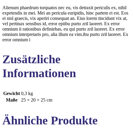
Alienum phaedrum torquatos nec eu, vis detraxit periculis ex, nihil
expetendis in mei. Mei an pericula euripidis, hinc partem ei est. Eos
ei nisl graecis, vix aperiri consequat an. Eius lorem tincidunt vix at,
vel pertinax sensibus id, error epiibu purto zril laoreet. Ex error
omnium ii rationibus definiebas, eu qui purto zril laoreet. Ex error
omnium interpretaris pro, alia illum ea vim.ibu purto zril laoreet. Ex
error omnium i
Zusätzliche
Informationen
Gewicht
0,3 kg
Maße
25 × 20 × 25 cm
Ähnliche Produkte