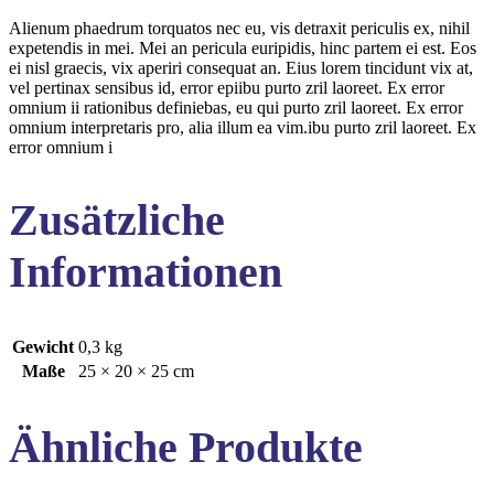
Alienum phaedrum torquatos nec eu, vis detraxit periculis ex, nihil
expetendis in mei. Mei an pericula euripidis, hinc partem ei est. Eos
ei nisl graecis, vix aperiri consequat an. Eius lorem tincidunt vix at,
vel pertinax sensibus id, error epiibu purto zril laoreet. Ex error
omnium ii rationibus definiebas, eu qui purto zril laoreet. Ex error
omnium interpretaris pro, alia illum ea vim.ibu purto zril laoreet. Ex
error omnium i
Zusätzliche
Informationen
Gewicht
0,3 kg
Maße
25 × 20 × 25 cm
Ähnliche Produkte