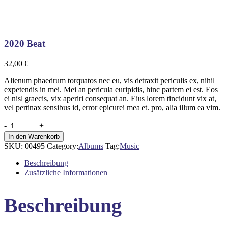
2020 Beat
32,00
€
Alienum phaedrum torquatos nec eu, vis detraxit periculis ex, nihil
expetendis in mei. Mei an pericula euripidis, hinc partem ei est. Eos
ei nisl graecis, vix aperiri consequat an. Eius lorem tincidunt vix at,
vel pertinax sensibus id, error epicurei mea et. pro, alia illum ea vim.
2020
-
+
Beat
In den Warenkorb
quantity
SKU:
00495
Category:
Albums
Tag:
Music
Beschreibung
Zusätzliche Informationen
Beschreibung